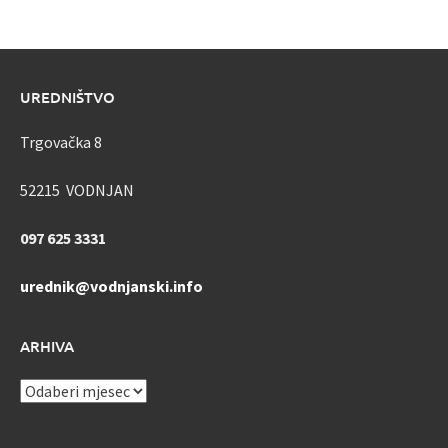
UREDNIŠTVO
Trgovačka 8
52215 VODNJAN
097 625 3331
urednik@vodnjanski.info
ARHIVA
ARHIVA