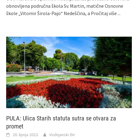
obnovljena područna škola Sv. Martin, matične Osnovne
škole „Vitomir Širola-Pajo“ Nedeščina, a
Pročitaj više ...
PULA: Ulica Starih statuta sutra se otvara za
promet
20. lipnja 2023.
Vodnjanski Đir