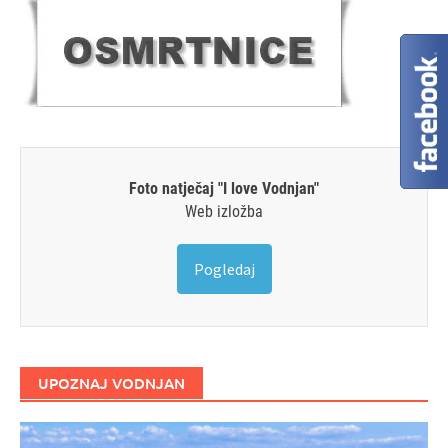
Foto natječaj "I love Vodnjan"
Web izložba
Pogledaj
UPOZNAJ VODNJAN