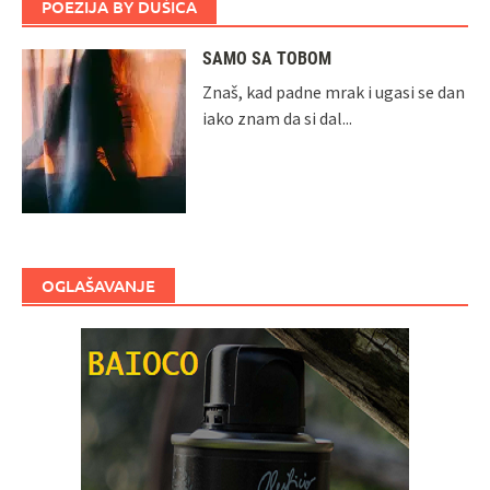
POEZIJA BY DUŠICA
SAMO SA TOBOM
Znaš, kad padne mrak i ugasi se dan
iako znam da si dal...
OGLAŠAVANJE