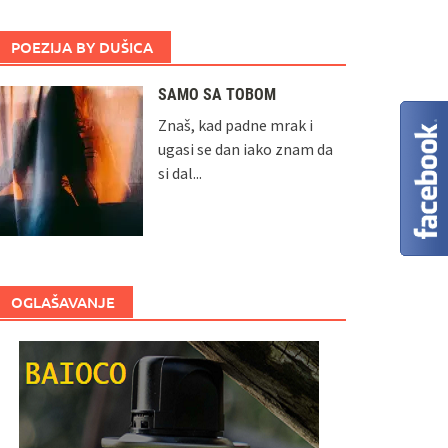
POEZIJA BY DUŠICA
SAMO SA TOBOM
Znaš, kad padne mrak i
ugasi se dan iako znam da
si dal...
OGLAŠAVANJE