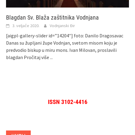
Blagdan Sv. Blaža zaštitnika Vodnjana
3. veljače 2020.
Vodnjanski Đir
[aigpl-gallery-slider id=”14204″] foto: Danilo Dragosavac
Danas su župljani župe Vodnjan, svetom misom koju je
predvodio biskup u miru mons. Ivan Milovan, proslavili
blagdan
Pročitaj više ...
ISSN 3102-4416