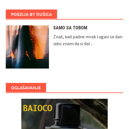
POEZIJA BY DUŠICA
SAMO SA TOBOM
Znaš, kad padne mrak i ugasi se dan
iako znam da si dal...
OGLAŠAVANJE