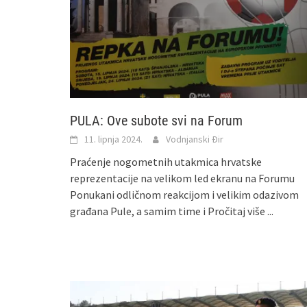
PULA: Ove subote svi na Forum
11. lipnja 2024.
Vodnjanski Đir
Praćenje nogometnih utakmica hrvatske
reprezentacije na velikom led ekranu na Forumu
Ponukani odličnom reakcijom i velikim odazivom
građana Pule, a samim time i
Pročitaj više ...