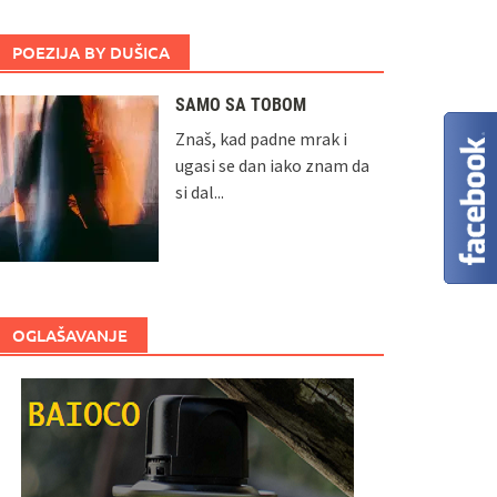
POEZIJA BY DUŠICA
SAMO SA TOBOM
Znaš, kad padne mrak i
ugasi se dan iako znam da
si dal...
OGLAŠAVANJE