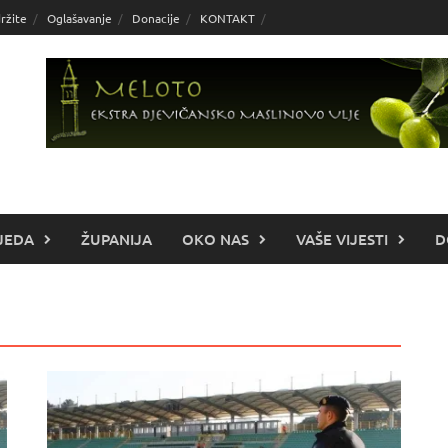
ržite
Oglašavanje
Donacije
KONTAKT
JEDA
ŽUPANIJA
OKO NAS
VAŠE VIJESTI
D