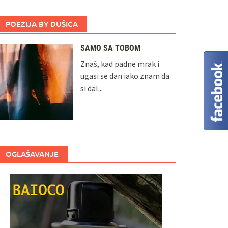
POEZIJA BY DUŠICA
SAMO SA TOBOM
Znaš, kad padne mrak i
ugasi se dan iako znam da
si dal...
OGLAŠAVANJE