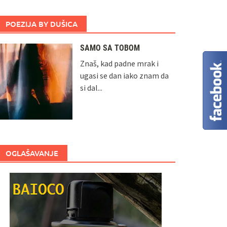
POEZIJA BY DUŠICA
SAMO SA TOBOM
Znaš, kad padne mrak i
ugasi se dan iako znam da
si dal...
OGLAŠAVANJE