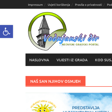
Skoči
Impressum
Uvjeti korištenja
Pravila o privatnosti
Pod
do
sadržaja
Open toolbar
NASLOVNA
VIJESTI IZ GRADA
KOD SUS
NAŠ SAN NJIHOV OSMJEH