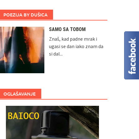
POEZIJA BY DUŠICA
SAMO SA TOBOM
Znaš, kad padne mrak i
ugasi se dan iako znam da
si dal...
OGLAŠAVANJE