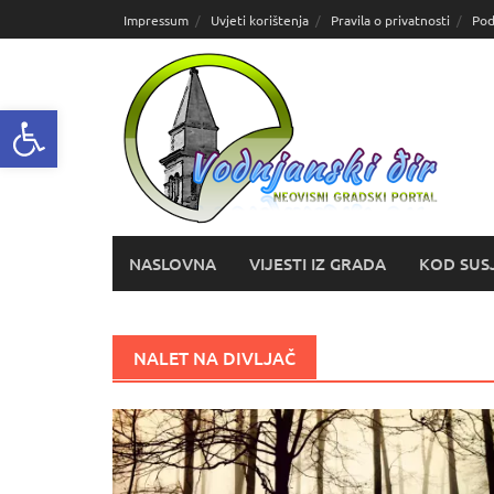
Skoči
Impressum
Uvjeti korištenja
Pravila o privatnosti
Pod
do
sadržaja
Open toolbar
NASLOVNA
VIJESTI IZ GRADA
KOD SUS
NALET NA DIVLJAČ