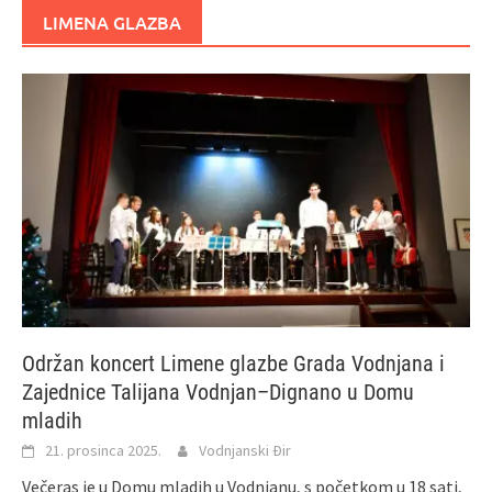
LIMENA GLAZBA
Održan koncert Limene glazbe Grada Vodnjana i
Zajednice Talijana Vodnjan–Dignano u Domu
mladih
21. prosinca 2025.
Vodnjanski Đir
Večeras je u Domu mladih u Vodnjanu, s početkom u 18 sati,