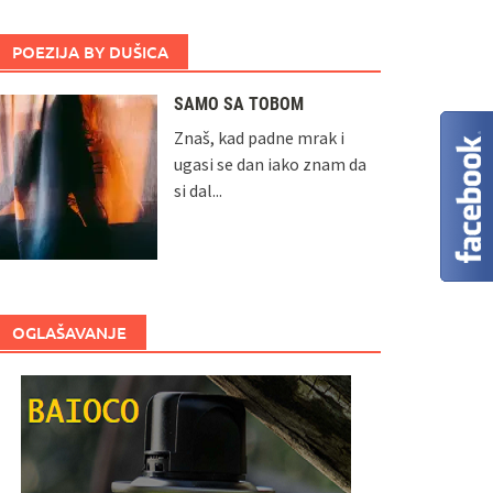
POEZIJA BY DUŠICA
SAMO SA TOBOM
Znaš, kad padne mrak i
ugasi se dan iako znam da
si dal...
OGLAŠAVANJE