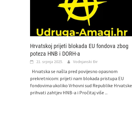
Hrvatskoj prijeti blokada EU fondova zbog
poteza HNB i DORH-a
21. srpnja 2025.
Vodnjanski Đir
Hrvatska se našla pred povijesno opasnom
prekretnicom: prijeti nam blokada pristupa EU
fondovima ukoliko Vrhovni sud Republike Hrvatske
prihvati zahtjev HNB-a i
Pročitaj više ...