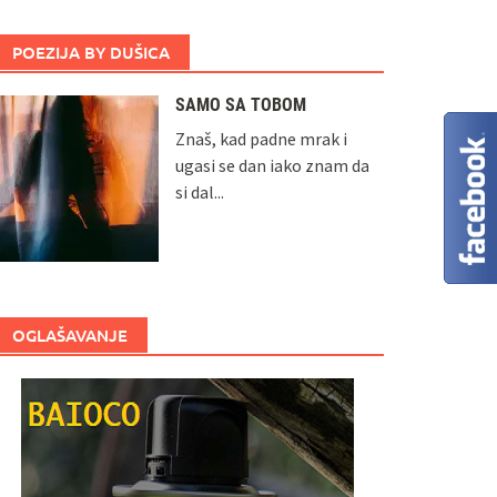
POEZIJA BY DUŠICA
SAMO SA TOBOM
Znaš, kad padne mrak i
ugasi se dan iako znam da
si dal...
OGLAŠAVANJE