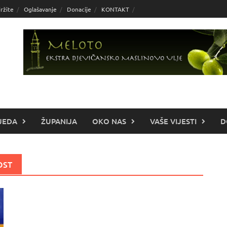
ržite
Oglašavanje
Donacije
KONTAKT
JEDA
ŽUPANIJA
OKO NAS
VAŠE VIJESTI
D
OST