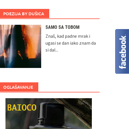
POEZIJA BY DUŠICA
SAMO SA TOBOM
Znaš, kad padne mrak i
ugasi se dan iako znam da
si dal...
OGLAŠAVANJE