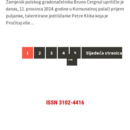
Zamjenik pulskog gradonačelnika Bruno Cergnul upriličio je
danas, 11. prosinca 2024. godine u Komunalnoj palači prijem
puljanke, talentirane jedriličarke Petre Kliba koja je
Pročitaj više ...
Navigacija
1
2
3
4
5
Sljedeća stranica
za
objave
ISSN 3102-4416