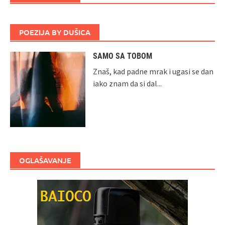
POEZIJA BY DUŠICA
SAMO SA TOBOM
Znaš, kad padne mrak i ugasi se dan
iako znam da si dal...
OGLAŠAVANJE