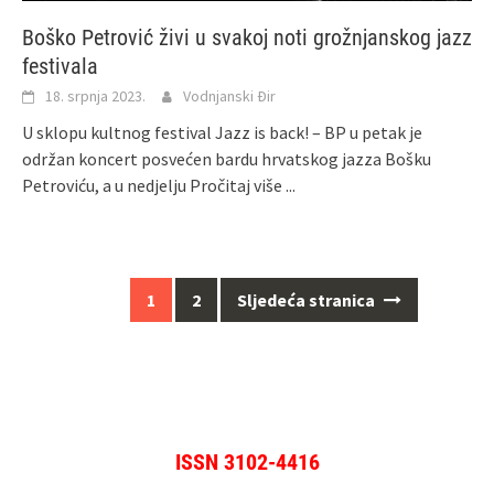
Boško Petrović živi u svakoj noti grožnjanskog jazz
festivala
18. srpnja 2023.
Vodnjanski Đir
U sklopu kultnog festival Jazz is back! – BP u petak je
održan koncert posvećen bardu hrvatskog jazza Bošku
Petroviću, a u nedjelju
Pročitaj više ...
Navigacija
1
2
Sljedeća stranica
za
objave
ISSN 3102-4416