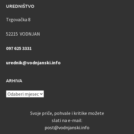
UREDNIŠTVO
Trgovačka 8
52215 VODNJAN
097 625 3331
urednik@vodnjanski.info
ARHIVA
ARHIVA
Svoje priče, pohvale i kritike možete
slati na e-mail:
post@vodnjanski.info