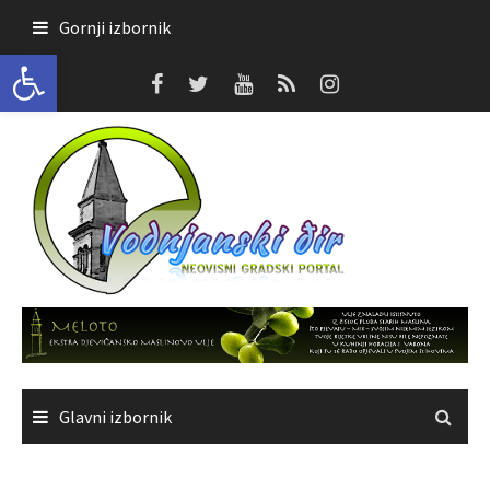
Skoči
Gornji izbornik
do
Open toolbar
sadržaja
Glavni izbornik