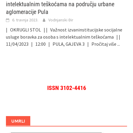
intelektualnim teškoćama na području urbane
aglomeracije Pula
6. travnja 2023.
Vodnjanski Đir
| OKRUGLI STOL | | Važnost izvaninstitucijske socijalne
usluge boravka za osoba s intelektualnim teškoćama | |
11/04/2023 | 12:00 | PULA, GAJEVA 3 |
Pročitaj više ...
ISSN 3102-4416
UMRLI