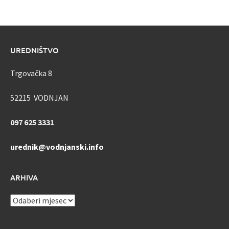
UREDNIŠTVO
Trgovačka 8
52215 VODNJAN
097 625 3331
urednik@vodnjanski.info
ARHIVA
ARHIVA