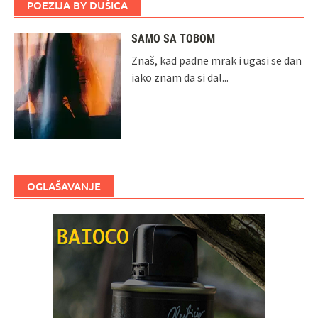
POEZIJA BY DUŠICA
SAMO SA TOBOM
Znaš, kad padne mrak i ugasi se dan
iako znam da si dal...
OGLAŠAVANJE