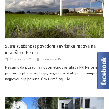
Sutra svečanost povodom završetka radova na
igralištu u Peroju
14. svibnja 2025.
Vodnjanski Đir
Ne samo da izgradnja nogometnog igrališta NK Peroj neće
premašiti plan investicije, nego će koštati puno manje i od
najpovoljnije ponude. Čak i
Pročitaj više ...