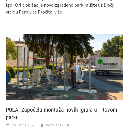
Igor Orlić obišao je novoizgrađeno parkiralište uz Dječji
vrtić u Peroju te
Pročitaj više ...
PULA: Započela montaža novih igrala u Titovom
parku
29. lipnja 2026.
Vodnjanski Đir