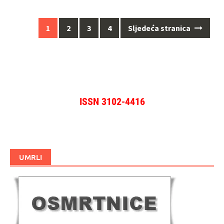
Navigacija
1
2
3
4
Sljedeća stranica
za
objave
ISSN 3102-4416
UMRLI