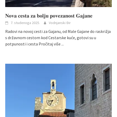
𝐍𝐨𝐯𝐚 𝐜𝐞𝐬𝐭𝐚 𝐳𝐚 𝐛𝐨𝐥𝐣𝐮 𝐩𝐨𝐯𝐞𝐳𝐚𝐧𝐨𝐬𝐭 𝐆𝐚𝐣𝐚𝐧𝐞
7. studenoga 2025.
Vodnjanski Đir
Radovi na novoj cesti za Gajanu, od Male Gajane do raskrižja
s državnom cestom kod Cestarske kuće, gotovi su u
potpunosti i cesta
Pročitaj više ...