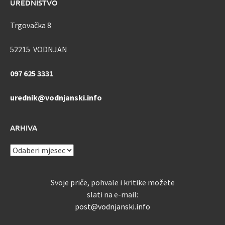
UREDNIŠTVO
Trgovačka 8
52215 VODNJAN
097 625 3331
urednik@vodnjanski.info
ARHIVA
ARHIVA
Svoje priče, pohvale i kritike možete
slati na e-mail:
post@vodnjanski.info