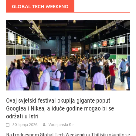
GLOBAL TECH WEEKEND
Ovaj svjetski festival okuplja gigante poput
Googlea i Nikea, a iduće godine mogao bi se
održati u Istri
30. lipnja 2026.
Vodnjanski Đir
Na trodnevnom Global Tech Weekendu u Tbilisiju okupilo se