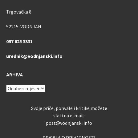
Trgovačka 8
52215 VODNJAN
097 625 3331
urednik@vodnjanski.info
ARHIVA
ARHIVA
Svoje priče, pohvale i kritike možete
slati na e-mail:
post@vodnjanski.info
PRAVILA O PRIVATNOSTI