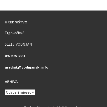
UREDNIŠTVO
Trgovačka 8
52215 VODNJAN
097 625 3331
urednik@vodnjanski.info
ARHIVA
ARHIVA