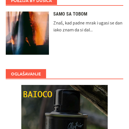
POEZIJA BY DUŠICA
SAMO SA TOBOM
Znaš, kad padne mrak i ugasi se dan
iako znam da si dal...
OGLAŠAVANJE