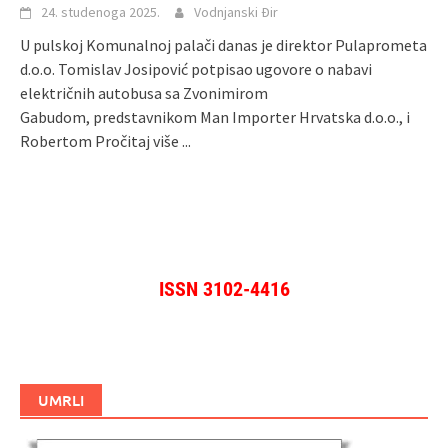
24. studenoga 2025.
Vodnjanski Đir
U pulskoj Komunalnoj palači danas je direktor Pulaprometa
d.o.o. Tomislav Josipović potpisao ugovore o nabavi
električnih autobusa sa Zvonimirom
Gabudom, predstavnikom Man Importer Hrvatska d.o.o., i
Robertom
Pročitaj više ...
ISSN 3102-4416
UMRLI