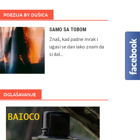
POEZIJA BY DUŠICA
SAMO SA TOBOM
Znaš, kad padne mrak i
ugasi se dan iako znam da
si dal...
OGLAŠAVANJE