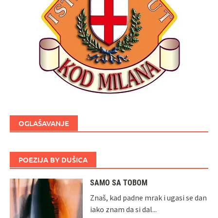
OGLAŠAVANJE
POEZIJA BY DUŠICA
SAMO SA TOBOM
Znaš, kad padne mrak i ugasi se dan
iako znam da si dal...