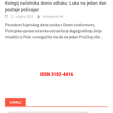
Kolegij načelnika donio odluku: Luka na jedan dan
postaje policajac
21. ožujka 2023.
Vodnjanski Đir
Povodom Svjetskog dana osoba s Down sindromom,
Policijska uprava istarska ostvarila je dugogodišnju želju
mladiću iz Pule i omogućila mu da na jedan
Pročitaj više ...
ISSN 3102-4416
UMRLI