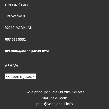
UREDNIŠTVO
Trgovačka 8
52215 VODNJAN
097 625 3331
urednik@vodnjanski.info
ARHIVA
ARHIVA
Svoje priče, pohvale i kritike možete
slati na e-mail:
post@vodnjanski.info