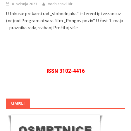
8. svibnja 2023.
Vodnjanski Đir
U fokusu: prekarni rad „slobodnjaka“ i stereotipi vezani uz
(ne)rad Program otvara film „Pongov poziv“ U čast 1. maja
– praznika rada, svibanj
Pročitaj više ...
ISSN 3102-4416
UMRLI