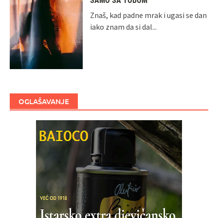
SAMO SA TOBOM
Znaš, kad padne mrak i ugasi se dan
iako znam da si dal...
OGLAŠAVANJE