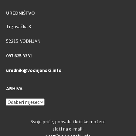
UREDNIŠTVO
Trgovačka 8
52215 VODNJAN
097 625 3331
urednik@vodnjanski.info
ARHIVA
ARHIVA
Svoje priče, pohvale i kritike možete
slati na e-mail:
post@vodnjanski.info