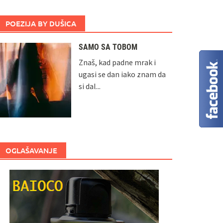
POEZIJA BY DUŠICA
SAMO SA TOBOM
Znaš, kad padne mrak i
ugasi se dan iako znam da
si dal...
OGLAŠAVANJE