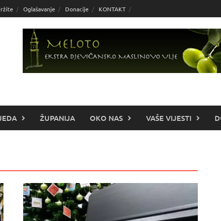
ržite
Oglašavanje
Donacije
KONTAKT
JEDA
ŽUPANIJA
OKO NAS
VAŠE VIJESTI
D