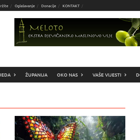
ržite
Oglašavanje
Donacije
KONTAKT
JEDA
ŽUPANIJA
OKO NAS
VAŠE VIJESTI
D