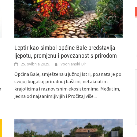
Leptir kao simbol općine Bale predstavlja
ljepotu, promjenu i povezanost s prirodom
25. svibnja 2025.
Vodnjanski Đir
Općina Bale, smještena u južnoj Istri, poznata je po
svojoj bogatoj prirodnoj baštini, netaknutim
a
krajolicima i raznovrsnim ekosistemima. Međutim,
jedna od najzanimljivijih i
Pročitaj više ...