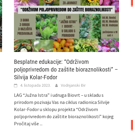
Besplatne edukacije: “Održivom
poljoprivredom do zaštite bioraznolikosti” –
Silvija Kolar-Fodor
4. listopada 2023.
Vodnjanski Đir
LAG “Južna Istra” i udruga Biovrt – u skladu s
prirodom pozivaju Vas na ciklus radionica Silvije
Kolar-Fodor u sklopu projekta “Održivom
poljoprivredom do zaštite bioraznolikosti” kojeg
Pročitaj više ...