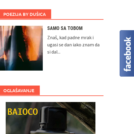
POEZIJA BY DUŠICA
SAMO SA TOBOM
Znaš, kad padne mrak i
ugasi se dan iako znam da
si dal...
OGLAŠAVANJE