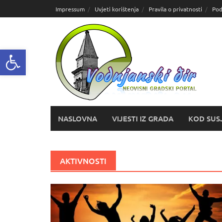
Skoči
Impressum
Uvjeti korištenja
Pravila o privatnosti
Pod
do
sadržaja
Open toolbar
NASLOVNA
VIJESTI IZ GRADA
KOD SUS
AKTIVNOSTI