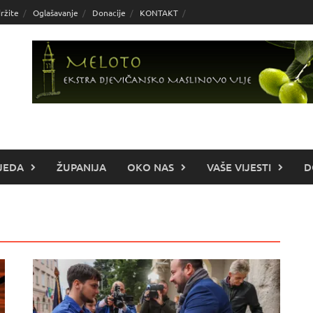
ržite
Oglašavanje
Donacije
KONTAKT
JEDA
ŽUPANIJA
OKO NAS
VAŠE VIJESTI
D