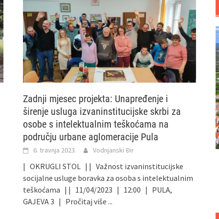
Zadnji mjesec projekta: Unapređenje i
širenje usluga izvaninstitucijske skrbi za
osobe s intelektualnim teškoćama na
području urbane aglomeracije Pula
6. travnja 2023.
Vodnjanski Đir
e
| OKRUGLI STOL | | Važnost izvaninstitucijske
socijalne usluge boravka za osoba s intelektualnim
teškoćama | | 11/04/2023 | 12:00 | PULA,
GAJEVA 3 |
Pročitaj više ...