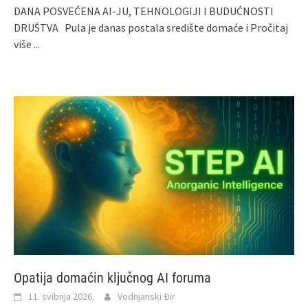
DANA POSVEĆENA AI‑JU, TEHNOLOGIJI I BUDUĆNOSTI
DRUŠTVA Pula je danas postala središte domaće i
Pročitaj
više ...
Opatija domaćin ključnog AI foruma
11. svibnja 2026.
Vodnjanski Đir