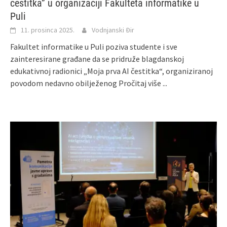
čestitka” u organizaciji Fakulteta informatike u
Puli
11. prosinca 2025.
Vodnjanski Đir
Fakultet informatike u Puli poziva studente i sve
zainteresirane građane da se pridruže blagdanskoj
edukativnoj radionici „Moja prva AI čestitka“, organiziranoj
povodom nedavno obilježenog
Pročitaj više ...