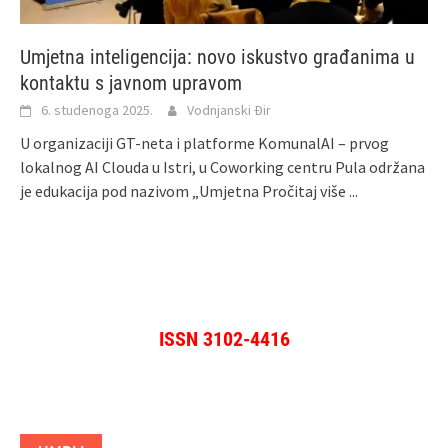
Umjetna inteligencija: novo iskustvo građanima u
kontaktu s javnom upravom
6. studenoga 2025.
Vodnjanski Đir
U organizaciji GT-neta i platforme KomunalAI – prvog
lokalnog AI Clouda u Istri, u Coworking centru Pula održana
je edukacija pod nazivom „Umjetna
Pročitaj više ...
ISSN 3102-4416