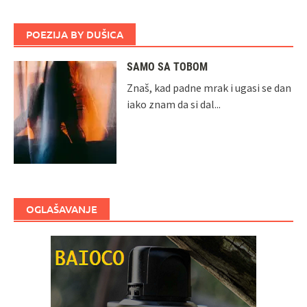
POEZIJA BY DUŠICA
SAMO SA TOBOM
Znaš, kad padne mrak i ugasi se dan
iako znam da si dal...
OGLAŠAVANJE