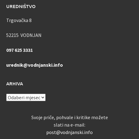
UREDNIŠTVO
Trgovačka 8
52215 VODNJAN
097 625 3331
urednik@vodnjanski.info
ARHIVA
ARHIVA
Svoje priče, pohvale i kritike možete
slati na e-mail:
post@vodnjanski.info