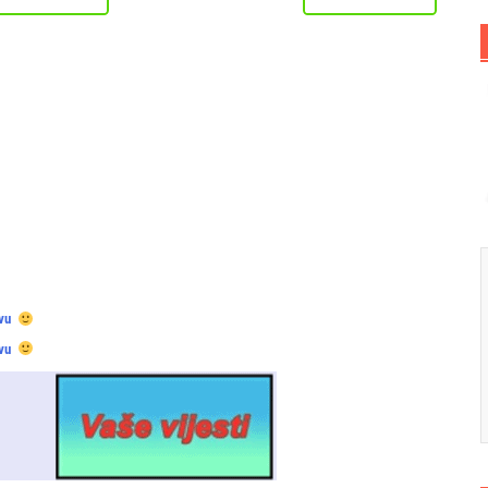
vu
vu