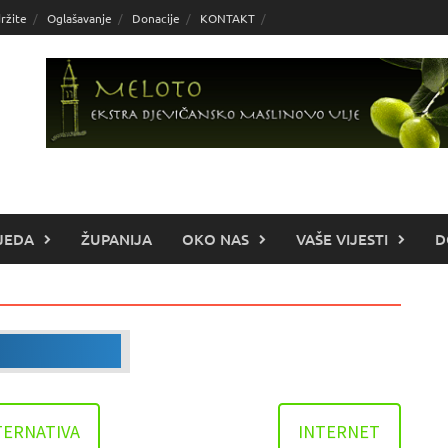
ržite
Oglašavanje
Donacije
KONTAKT
JEDA
ŽUPANIJA
OKO NAS
VAŠE VIJESTI
D
TERNATIVA
INTERNET