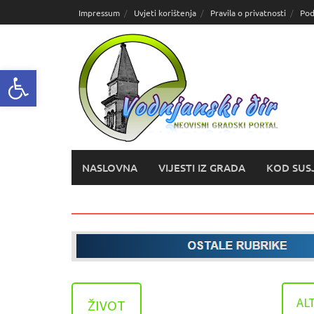
Skoči
Impressum
Uvjeti korištenja
Pravila o privatnosti
Pod
do
sadržaja
Open toolbar
NASLOVNA
VIJESTI IZ GRADA
KOD SUS
AL
ŽIVOT