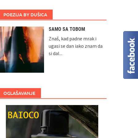
POEZIJA BY DUŠICA
SAMO SA TOBOM
Znaš, kad padne mrak i
ugasi se dan iako znam da
si dal...
OGLAŠAVANJE