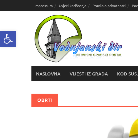
Skoči
Impressum
Uvjeti korištenja
Pravila o privatnosti
Pod
do
sadržaja
Open toolbar
NASLOVNA
VIJESTI IZ GRADA
KOD SUS
OBRTI