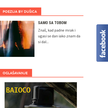
POEZIJA BY DUŠICA
SAMO SA TOBOM
Znaš, kad padne mrak i
ugasi se dan iako znam da
si dal...
OGLAŠAVANJE