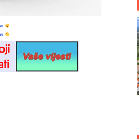
vu
vu