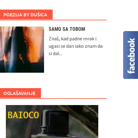
POEZIJA BY DUŠICA
SAMO SA TOBOM
Znaš, kad padne mrak i
ugasi se dan iako znam da
si dal...
OGLAŠAVANJE