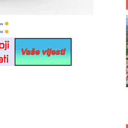
vu
vu