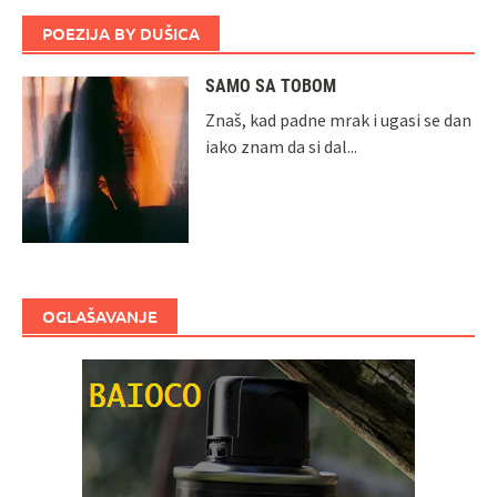
POEZIJA BY DUŠICA
SAMO SA TOBOM
Znaš, kad padne mrak i ugasi se dan
iako znam da si dal...
OGLAŠAVANJE