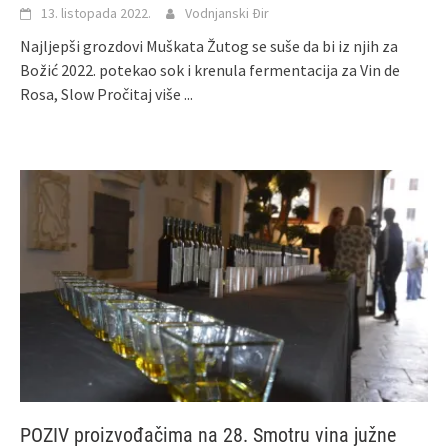
13. listopada 2022.
Vodnjanski Đir
Najljepši grozdovi Muškata Žutog se suše da bi iz njih za
Božić 2022. potekao sok i krenula fermentacija za Vin de
Rosa, Slow
Pročitaj više ...
POZIV proizvođačima na 28. Smotru vina južne