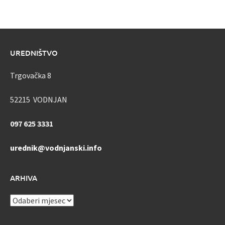
UREDNIŠTVO
Trgovačka 8
52215 VODNJAN
097 625 3331
urednik@vodnjanski.info
ARHIVA
ARHIVA