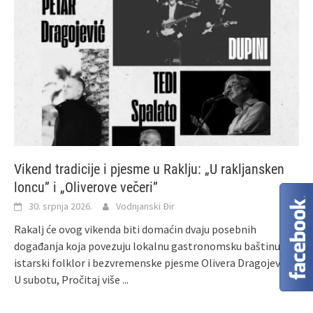
Vikend tradicije i pjesme u Raklju: „U rakljansken
loncu” i „Oliverove večeri”
30. srpnja 2026.
Vodnjanski Đir
Rakalj će ovog vikenda biti domaćin dvaju posebnih
događanja koja povezuju lokalnu gastronomsku baštinu,
istarski folklor i bezvremenske pjesme Olivera Dragojevića.
U subotu,
Pročitaj više ...