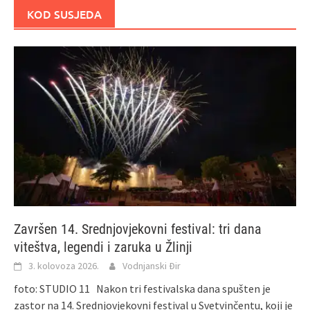
KOD SUSJEDA
Završen 14. Srednjovjekovni festival: tri dana
viteštva, legendi i zaruka u Žlinji
3. kolovoza 2026.
Vodnjanski Đir
foto: STUDIO 11 Nakon tri festivalska dana spušten je
zastor na 14. Srednjovjekovni festival u Svetvinčentu, koji je