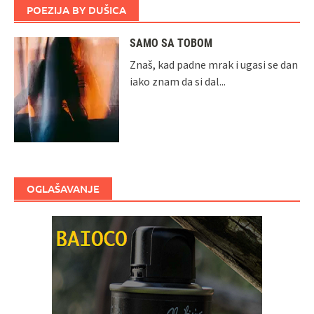
POEZIJA BY DUŠICA
SAMO SA TOBOM
Znaš, kad padne mrak i ugasi se dan
iako znam da si dal...
OGLAŠAVANJE