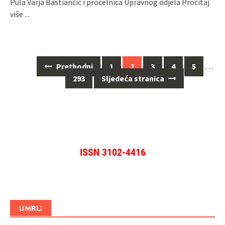
Pula Varja Bastiančić i pročelnica Upravnog odjela
Pročitaj
više ...
Navigacija
Prethodni
1
2
3
4
5
…
za
293
Sljedeća stranica
objave
ISSN 3102-4416
UMRLI