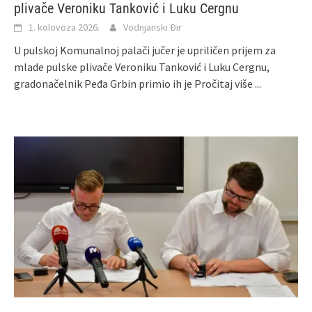
plivače Veroniku Tanković i Luku Cergnu
1. kolovoza 2026.
Vodnjanski Đir
U pulskoj Komunalnoj palači jučer je upriličen prijem za
mlade pulske plivače Veroniku Tanković i Luku Cergnu,
gradonačelnik Peđa Grbin primio ih je
Pročitaj više ...