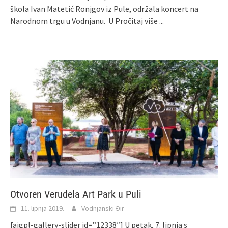
škola Ivan Matetić Ronjgov iz Pule, održala koncert na
Narodnom trgu u Vodnjanu. U
Pročitaj više ...
Otvoren Verudela Art Park u Puli
11. lipnja 2019.
Vodnjanski Đir
[aigpl-gallery-slider id=”12338″] U petak, 7. lipnja s