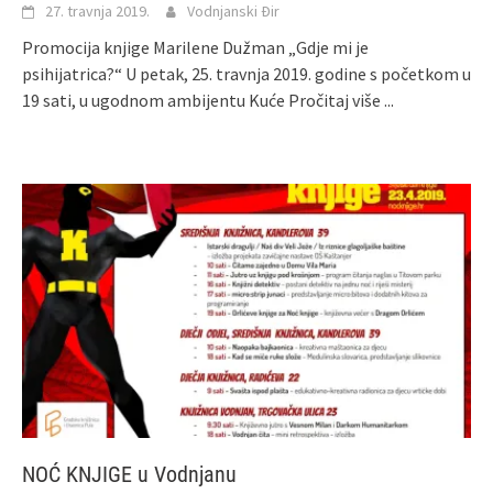
27. travnja 2019.
Vodnjanski Đir
Promocija knjige Marilene Dužman „Gdje mi je
psihijatrica?“ U petak, 25. travnja 2019. godine s početkom u
19 sati, u ugodnom ambijentu Kuće
Pročitaj više ...
NOĆ KNJIGE u Vodnjanu