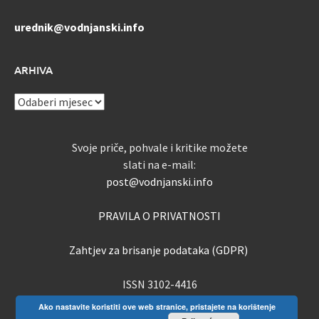
urednik@vodnjanski.info
ARHIVA
ARHIVA
Svoje priče, pohvale i kritike možete
slati na e-mail:
post@vodnjanski.info
PRAVILA O PRIVATNOSTI
Zahtjev za brisanje podataka (GDPR)
ISSN 3102-4416
Ako nastavite koristiti ove web stranice, pristajete na korištenje