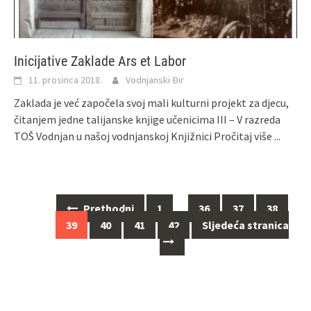
Inicijative Zaklade Ars et Labor
11. prosinca 2018.
Vodnjanski Đir
Zaklada je već započela svoj mali kulturni projekt za djecu,
čitanjem jedne talijanske knjige učenicima III – V razreda
TOŠ Vodnjan u našoj vodnjanskoj Knjižnici
Pročitaj više ...
Navigacija
Prethodni
1
…
36
37
38
za
39
40
41
42
Sljedeća stranica
objave