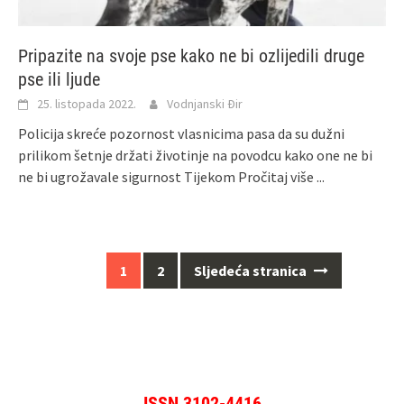
Pripazite na svoje pse kako ne bi ozlijedili druge
pse ili ljude
25. listopada 2022.
Vodnjanski Đir
Policija skreće pozornost vlasnicima pasa da su dužni
prilikom šetnje držati životinje na povodcu kako one ne bi
ne bi ugrožavale sigurnost Tijekom
Pročitaj više ...
Navigacija
1
2
Sljedeća stranica
za
objave
ISSN 3102-4416