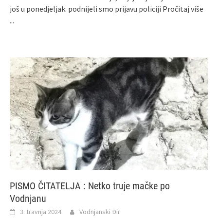
još u ponedjeljak. podnijeli smo prijavu policiji
Pročitaj više
...
PISMO ČITATELJA : Netko truje mačke po
Vodnjanu
3. travnja 2024.
Vodnjanski Đir