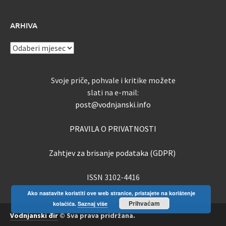
ARHIVA
ARHIVA
Svoje priče, pohvale i kritike možete
slati na e-mail:
post@vodnjanski.info
PRAVILA O PRIVATNOSTI
Zahtjev za brisanje podataka (GDPR)
ISSN 3102-4416
Ako nastavite koristiti ove web stranice, pristajete na korištenje
Prihvaćam
kolačića.
Saznaj više
Vodnjanski đir
© Sva prava pridržana.