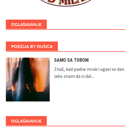
OGLAŠAVANJE
POEZIJA BY DUŠICA
SAMO SA TOBOM
Znaš, kad padne mrak i ugasi se dan
iako znam da si dal...
OGLAŠAVANJE