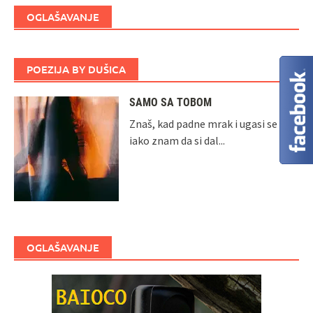
OGLAŠAVANJE
POEZIJA BY DUŠICA
SAMO SA TOBOM
Znaš, kad padne mrak i ugasi se dan
iako znam da si dal...
OGLAŠAVANJE