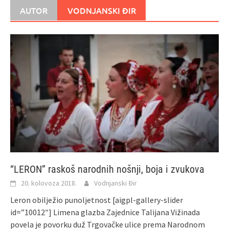
AUTOR
VODNJANSKI ĐIR
“LERON” raskoš narodnih nošnji, boja i zvukova
20. kolovoza 2018.
Vodnjanski Đir
Leron obilježio punoljetnost [aigpl-gallery-slider
id=”10012″] Limena glazba Zajednice Talijana Vižinada
povela je povorku duž Trgovačke ulice prema Narodnom