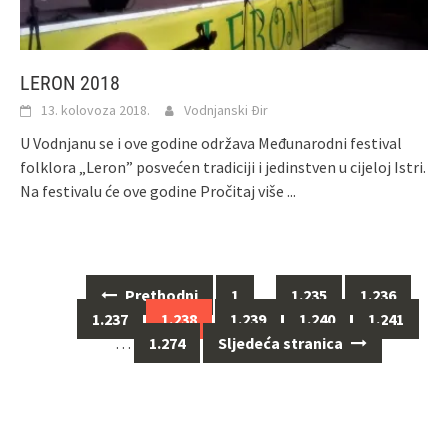
LERON 2018
13. kolovoza 2018.
Vodnjanski Đir
U Vodnjanu se i ove godine održava Međunarodni festival
folklora „Leron” posvećen tradiciji i jedinstven u cijeloj Istri.
Na festivalu će ove godine
Pročitaj više ...
Navigacija
Prethodni
1
…
1.235
1.236
za
1.237
1.238
1.239
1.240
1.241
objave
…
1.274
Sljedeća stranica