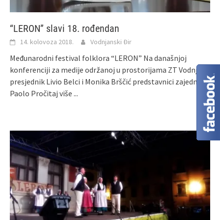
“LERON” slavi 18. rođendan
14. kolovoza 2018.
Vodnjanski Đir
Međunarodni festival folklora “LERON” Na današnjoj
konferenciji za medije održanoj u prostorijama ZT Vodnjan,
presjednik Livio Belci i Monika Brščić predstavnici zajednice,
Paolo
Pročitaj više ...