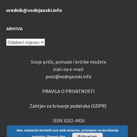
urednik@vodnjanski.info
ARHIVA
ARHIVA
Svoje priče, pohvale i kritike možete
slati na e-mail:
post@vodnjanski.info
PRAVILA O PRIVATNOSTI
Zahtjev za brisanje podataka (GDPR)
ISSN 3102-4416
Ako nastavite koristiti ove web stranice, pristajete na korištenje
Prihvaćam
kolačića.
Saznaj više