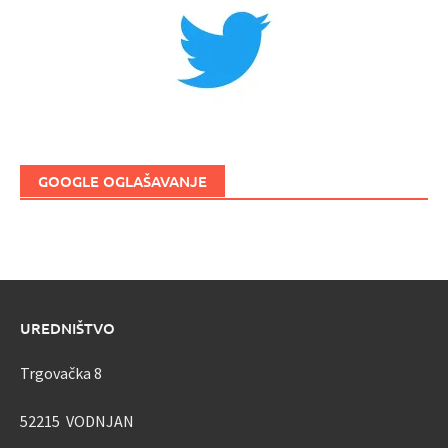
GOOGLE OGLAŠAVANJE
UREDNIŠTVO
Trgovačka 8
52215 VODNJAN