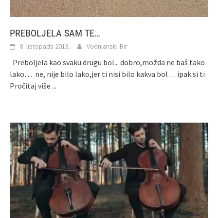
PREBOLJELA SAM TE…
8. listopada 2018.
Vodnjanski Đir
Preboljela kao svaku drugu bol.. dobro,možda ne baš tako
lako… ne, nije bilo lako,jer ti nisi bilo kakva bol… ipak si ti
Pročitaj više ...