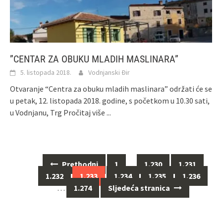
”CENTAR ZA OBUKU MLADIH MASLINARA”
5. listopada 2018.
Vodnjanski Đir
Otvaranje “Centra za obuku mladih maslinara” održati će se
u petak, 12. listopada 2018. godine, s početkom u 10.30 sati,
u Vodnjanu, Trg
Pročitaj više ...
Navigacija
Prethodni
1
…
1.230
1.231
za
1.232
1.233
1.234
1.235
1.236
objave
…
1.274
Sljedeća stranica