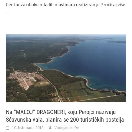
Centar za obuku mladih maslinara realiziran je
Pročitaj više
...
Na “MALOJ” DRAGONERI, koju Perojci nazivaju
Šćavunska vala, planira se 200 turističkih postelja
10. listopada 2018.
Vodnjanski Đir