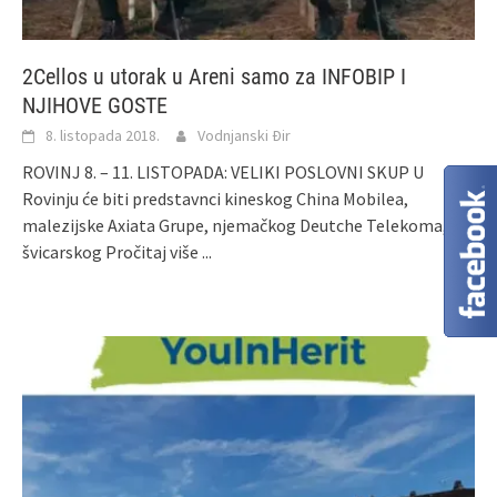
2Cellos u utorak u Areni samo za INFOBIP I
NJIHOVE GOSTE
8. listopada 2018.
Vodnjanski Đir
ROVINJ 8. – 11. LISTOPADA: VELIKI POSLOVNI SKUP U
Rovinju će biti predstavnci kineskog China Mobilea,
malezijske Axiata Grupe, njemačkog Deutche Telekoma,
švicarskog
Pročitaj više ...