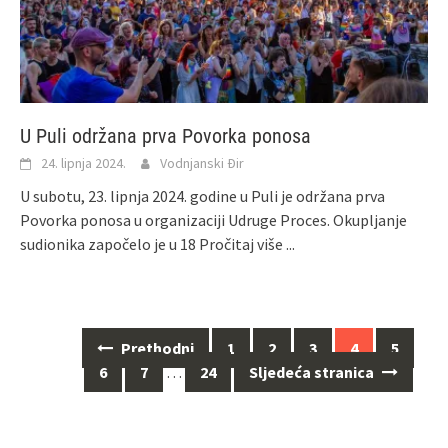
U Puli održana prva Povorka ponosa
24. lipnja 2024.
Vodnjanski Đir
U subotu, 23. lipnja 2024. godine u Puli je održana prva
Povorka ponosa u organizaciji Udruge Proces. Okupljanje
sudionika započelo je u 18
Pročitaj više ...
Navigacija
Prethodni
1
2
3
4
5
za
6
7
…
24
Sljedeća stranica
objave