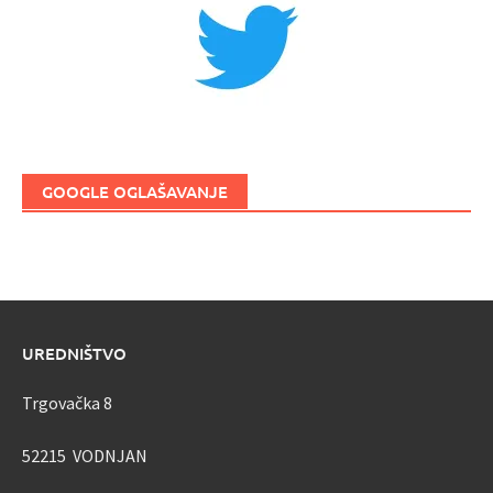
GOOGLE OGLAŠAVANJE
UREDNIŠTVO
Trgovačka 8
52215 VODNJAN