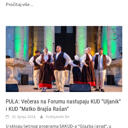
Pročitaj više ...
PULA: Večeras na Forumu nastupaju KUD “Uljanik“
i KUD “Matko Brajša Rašan“
25. lipnja 2024.
Vodnjanski Đir
U sklopu ljetnog programa SAKUD-a “Glazba i grad“, u