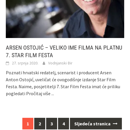
ARSEN OSTOJIĆ – VELIKO IME FILMA NA PLATNU
7. STAR FILM FESTA
27. srpnja 2020.
Vodnjanski Đir
Poznati hrvatski redatelj, scenarist i producent Arsen
Anton Ostojić, uveličat će ovogodišnje izdanje Star Film
Festa. Naime, posjetitelji 7. Star Film Festa imat će priliku
pogledati
Pročitaj više ...
Navigacija
1
2
3
4
Sljedeća stranica
za