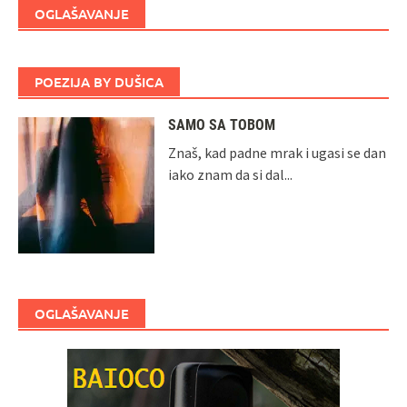
OGLAŠAVANJE
POEZIJA BY DUŠICA
SAMO SA TOBOM
Znaš, kad padne mrak i ugasi se dan
iako znam da si dal...
OGLAŠAVANJE