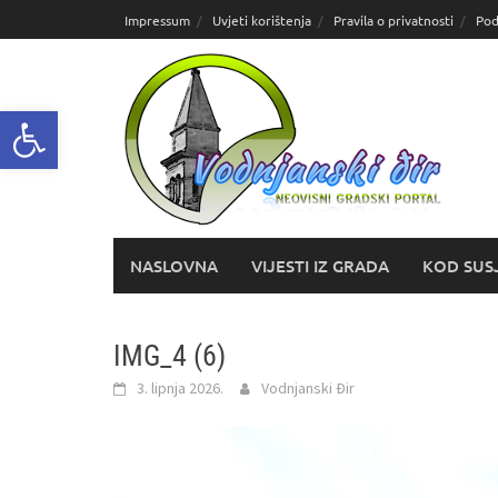
Skoči
Impressum
Uvjeti korištenja
Pravila o privatnosti
Pod
do
sadržaja
Open toolbar
NASLOVNA
VIJESTI IZ GRADA
KOD SUS
IMG_4 (6)
3. lipnja 2026.
Vodnjanski Đir