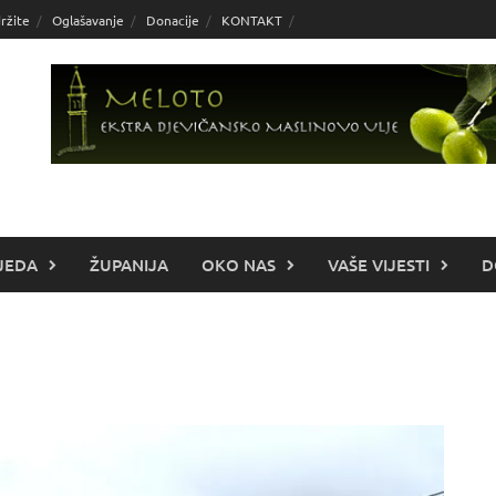
ržite
Oglašavanje
Donacije
KONTAKT
JEDA
ŽUPANIJA
OKO NAS
VAŠE VIJESTI
D