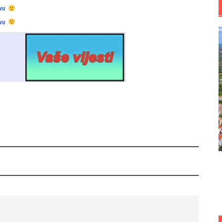
vu
vu