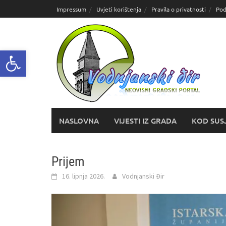
Skoči
Impressum
Uvjeti korištenja
Pravila o privatnosti
Pod
do
sadržaja
Open toolbar
NASLOVNA
VIJESTI IZ GRADA
KOD SUS
Prijem
16. lipnja 2026.
Vodnjanski Đir