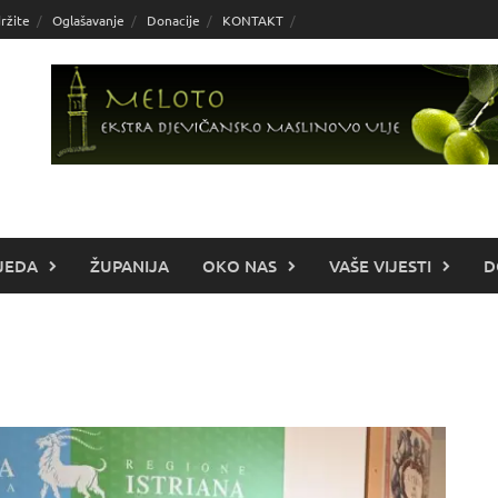
ržite
Oglašavanje
Donacije
KONTAKT
JEDA
ŽUPANIJA
OKO NAS
VAŠE VIJESTI
D