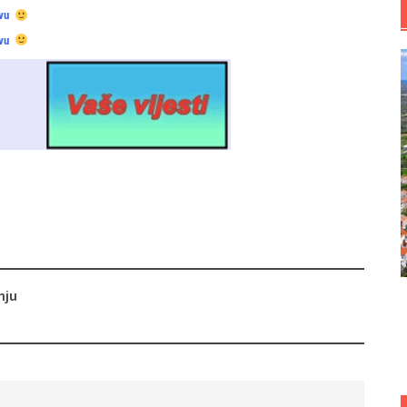
vu
vu
nju