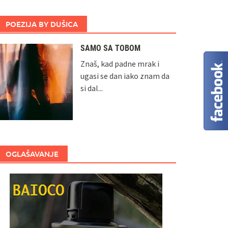
POEZIJA BY DUŠICA
SAMO SA TOBOM
Znaš, kad padne mrak i
ugasi se dan iako znam da
si dal...
OGLAŠAVANJE