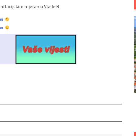
inflacijskim mjerama Vlade R
vu
vu