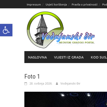
Skoči
Impressum
Uvjeti korištenja
Pravila o privatnosti
Pod
do
sadržaja
Open toolbar
NASLOVNA
VIJESTI IZ GRADA
KOD SUS
Foto 1
28. svibnja 2026.
Vodnjanski Đir