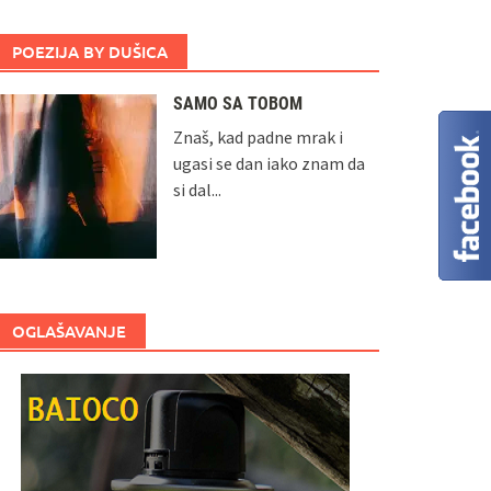
POEZIJA BY DUŠICA
SAMO SA TOBOM
Znaš, kad padne mrak i
ugasi se dan iako znam da
si dal...
OGLAŠAVANJE