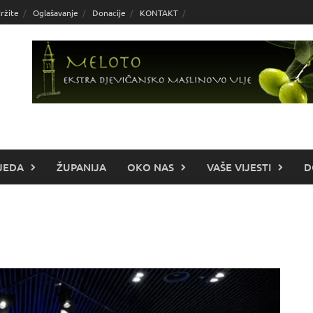
ržite
Oglašavanje
Donacije
KONTAKT
JEDA
ŽUPANIJA
OKO NAS
VAŠE VIJESTI
D