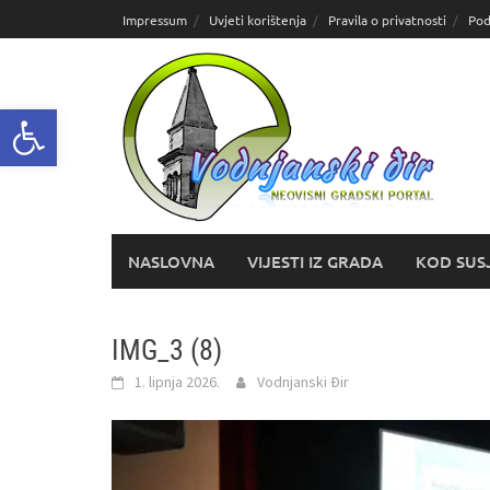
Skoči
Impressum
Uvjeti korištenja
Pravila o privatnosti
Pod
do
sadržaja
Open toolbar
NASLOVNA
VIJESTI IZ GRADA
KOD SUS
IMG_3 (8)
1. lipnja 2026.
Vodnjanski Đir