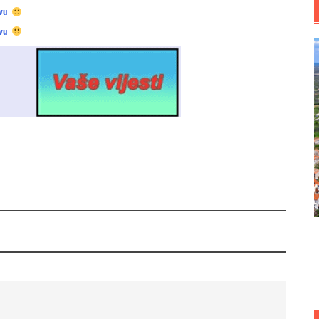
vu
vu