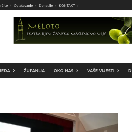
ržite
Oglašavanje
Donacije
KONTAKT
JEDA
ŽUPANIJA
OKO NAS
VAŠE VIJESTI
D