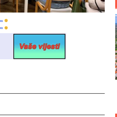
vu
vu