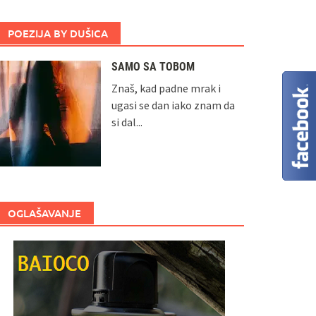
POEZIJA BY DUŠICA
SAMO SA TOBOM
Znaš, kad padne mrak i
ugasi se dan iako znam da
si dal...
OGLAŠAVANJE