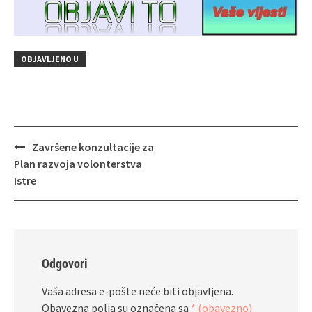
OBJAVLJENO U
Navigacija
Završene konzultacije za
objava
Plan razvoja volonterstva
Istre
Odgovori
Vaša adresa e-pošte neće biti objavljena.
Obavezna polja su označena sa
* (obavezno)