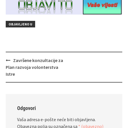
OBJAVLJENO U
Navigacija
Završene konzultacije za
objava
Plan razvoja volonterstva
Istre
Odgovori
Vaša adresa e-pošte neće biti objavljena.
Obavezna polja su označena sa
* (obavezno)